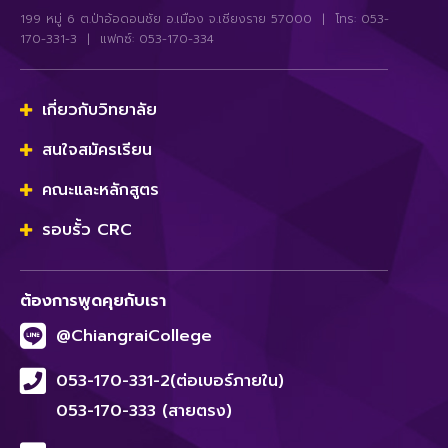
199 หมู่ 6 ต.ป่าอ้อดอนชัย อ.เมือง จ.เชียงราย 57000 | โทร: 053-
170-331-3 | แฟกซ์: 053-170-334
เกี่ยวกับวิทยาลัย
สนใจสมัครเรียน
คณะและหลักสูตร
รอบรั้ว CRC
ต้องการพูดคุยกับเรา
@ChiangraiCollege
053-170-331-2(ต่อเบอร์ภายใน)
053-170-333 (สายตรง)