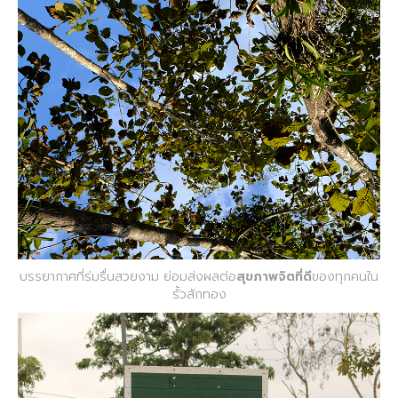
บรรยากาศที่ร่มรื่นสวยงาม ย่อมส่งผลต่อ
สุขภาพจิตที่ดี
ของทุกคนใน
รั้วสักทอง