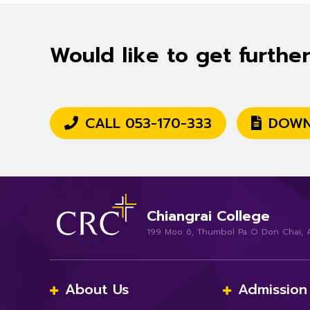
Would like to get furthe
CALL 053-170-333
DOWN
Chiangrai College
199 Moo 6, Thumbol Pa O Don Chai, 
About Us
Admission