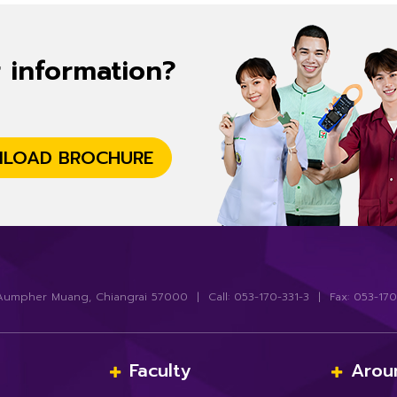
r information?
LOAD BROCHURE
Aumpher Muang, Chiangrai 57000 | Call: 053-170-331-3 | Fax: 053-170
Faculty
Arou