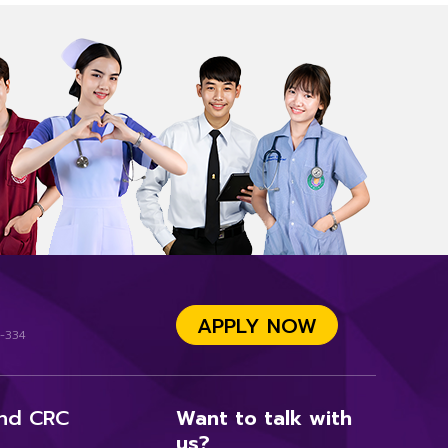
APPLY NOW
-334
nd CRC
Want to talk with
us?