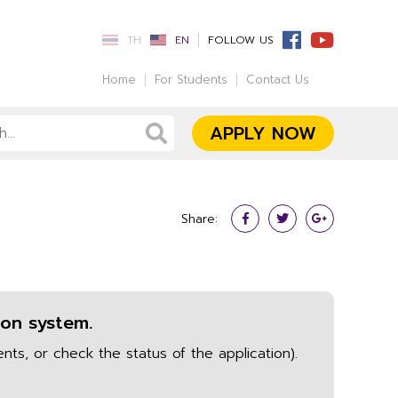
TH
EN
FOLLOW US
Home
For Students
Contact Us
APPLY NOW
Share:
ion system.
ts, or check the status of the application).