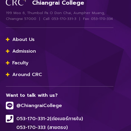
Chiangrai College
199 Moo 6, Thumbol Pa O Don Chai, Aumpher Muang,
Chiangrai 57000 | Call: 053-170-331-3 | Fax: 053-170-334
About Us
Admission
Faculty
Around CRC
Want to talk with us?
@ChiangraiCollege
053-170-331-2(ต่อเบอร์ภายใน)
053-170-333 (สายตรง)