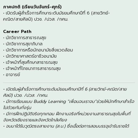
ภาคปกติ (เรียนวันจันทร์-ศุกร์)
• เปิดรับผู้สำเร็จการศึกษาระดับมัธยมศึกษาปีที่ 6 (สายวิทย์-
คณิต/สายศิลป์) ปวช. /ปวส. /กศน.
Career Path
• นักวิชาการสาธารณสุข
• นักวิชาการสุขาภิบาล
• นักวิชาการหรือนักอนามัยสิ่งแวดล้อม
• นักวิทยาศาสตร์อาชีวอนามัย
• เจ้าหน้าที่สุขศึกษาสาธารณสุข
• เจ้าหน้าที่โภชนาการสาธารณสุข
• อาจารย์
• เปิดรับผู้สำเร็จการศึกษาระดับมัธยมศึกษาปีที่ 6 (สายวิทย์-คณิต/สาย
ศิลป์) ปวช. /ปวส. /กศน.
• มีการเรียนแบบ Buddy Learning “เพื่อนจบเราจบ”ช่วยให้นักศึกษาสำเร็จ
ไปด้วยกันทั่งรุ่น
• มีการฝึกปฏิบัติจริงทุกเทอม ฝึกงานจริงที่หน่วยงานสาธารณสุขในพื้นที่
จังหวัดเชียงรายและจังหวัดใกล้เคียง
• จบมาได้รับวุฒิตรงสายงาน (ส.บ.) ซึ่งเอื้อต่อการสอบบรรจุเข้ารับราชได้