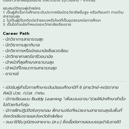
เรียนที่วิทยาลัยชุมชนน่าน จังหวัดน่าน (ทุกวันเสาร์ - อาทิตย์)
คุณสมบัติของผู้เข้าสมัคร
1. เป็นผู้สำเร็จการศึกษาระดับประกาศนียบัตรวิชาชีพชั้นสูง หรือเทียบเท่า ทางด้าน
สาธารณสุข
2. ไม่เป็นผู้มีโรคติดต่อร้ายแรงหรือโรคที่เป็นอุปสรรคต่อการศึกษา
3. เป็นไปตามข้อกำหนดของวิทยาลัยเชียงราย
Career Path
• นักวิชาการสาธารณสุข
• นักวิชาการสุขาภิบาล
• นักวิชาการหรือนักอนามัยสิ่งแวดล้อม
• นักวิทยาศาสตร์อาชีวอนามัย
• เจ้าหน้าที่สุขศึกษาสาธารณสุข
• เจ้าหน้าที่โภชนาการสาธารณสุข
• อาจารย์
• เปิดรับผู้สำเร็จการศึกษาระดับมัธยมศึกษาปีที่ 6 (สายวิทย์-คณิต/สาย
ศิลป์) ปวช. /ปวส. /กศน.
• มีการเรียนแบบ Buddy Learning “เพื่อนจบเราจบ”ช่วยให้นักศึกษาสำเร็จ
ไปด้วยกันทั่งรุ่น
• มีการฝึกปฏิบัติจริงทุกเทอม ฝึกงานจริงที่หน่วยงานสาธารณสุขในพื้นที่
จังหวัดเชียงรายและจังหวัดใกล้เคียง
• จบมาได้รับวุฒิตรงสายงาน (ส.บ.) ซึ่งเอื้อต่อการสอบบรรจุเข้ารับราชได้