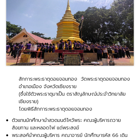
สักการะพระธาตุดอยจอมทอง วัดพระธาตุดอยจอมทอง
อำเภอเมือง จังหวัดเชียงราย
(ซึ่งใช้ตัวพระธาตุมาเป็น ตราสัญลักษณ์ประจำวิทยาลัย
เชียงราย)
โดยพิธีสักการะพระธาตุดอยจอมทอง
ตัวแทนนักศึกษานำสวดมนต์ไหว้พระ คณะผู้บริหารถวาย
สังฆทาน และหลอดไฟ แด่พระสงฆ์
พระสงค์นำคณะผู้บริหาร คณาจารย์ นักศึกษารหัส 66 เดิน