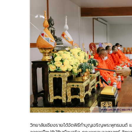
วิทยาลัยเชียงรายได้จัดพิธีทำบุญเจริญพระพุทธมนต์ แ