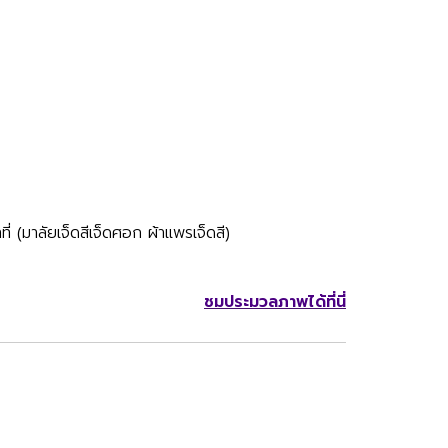
 (มาลัยเจ็ดสีเจ็ดศอก ผ้าแพรเจ็ดสี)
ชมประมวลภาพได้ที่นี่