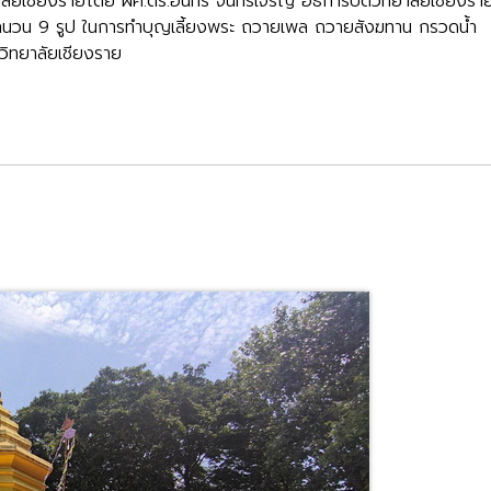
ยเชียงรายโดย ผศ.ดร.อินทร์ จันทร์เจริญ อธิการบดีวิทยาลัยเชียงราย
ฆ์ จำนวน 9 รูป ในการทำบุญเลี้ยงพระ ถวายเพล ถวายสังฆทาน กรวดน้ำ
วิทยาลัยเชียงราย