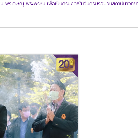
ะภูมิ พระวิษณุ พระพรหม เพื่อเป็นศิริมงคลในวันครบรอบวันสถาปนาวิทย