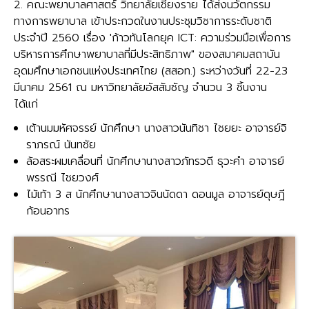
2. คณะพยาบาลศาสตร์ วิทยาลัยเชียงราย ได้ส่งนวัตกรรม
ทางการพยาบาล เข้าประกวดในงานประชุมวิชาการระดับชาติ
ประจำปี 2560 เรื่อง 'ก้าวทันโลกยุค ICT: ความร่วมมือเพื่อการ
บริหารการศึกษาพยาบาลที่มีประสิทธิภาพ" ของสมาคมสถาบัน
อุดมศึกษาเอกชนแห่งประเทศไทย (สสอท.) ระหว่างวันที่ 22-23
มีนาคม 2561 ณ มหาวิทยาลัยอัสสัมชัญ จำนวน 3 ชิ้นงาน
ได้แก่
เต้านมมหัศจรรย์ นักศึกษา นางสาวนันทิชา ไชยยะ อาจารย์จิ
ราภรณ์ นันทชัย
ล้อสระผมเคลื่อนที่ นักศึกษานางสาวภัทรวดี ธุวะคำ อาจารย์
พรรณี ไชยวงศ์
ไม้เท้า 3 ส นักศึกษานางสาวจินนัดดา ดอนมูล อาจารย์ดุษฎี
ก้อนอาทร