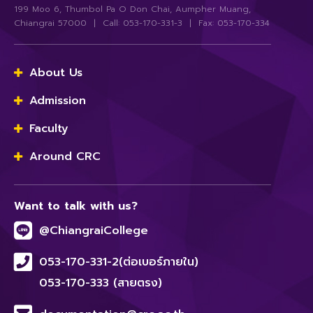
199 Moo 6, Thumbol Pa O Don Chai, Aumpher Muang,
Chiangrai 57000 | Call: 053-170-331-3 | Fax: 053-170-334
About Us
Admission
Faculty
Around CRC
Want to talk with us?
@ChiangraiCollege
053-170-331-2(ต่อเบอร์ภายใน)
053-170-333 (สายตรง)