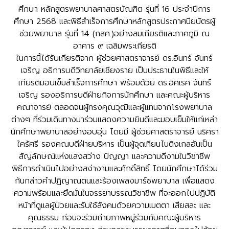
ศึกษา หลักสูตรพยาบาลศาสตรบัณฑิต รุ่นที่ 16 ประจำปีการ
ศึกษา 2568 และพิธีสำเร็จการศึกษาหลักสูตรประกาศนียบัตรผู้
ช่วยพยาบาล รุ่นที่ 14 (กสศ.)อย่างสมเกียรติและภาคภูมิ ณ
อาคาร ๙ เฉลิมพระเกียรติ
ในการนี้ได้รับเกียรติจาก ผู้ช่วยศาสตราจารย์ ดร.อินทร์ จันทร์
เจริญ อธิการบดีวิทยาลัยเชียงราย เป็นประธานในพิธีและให้
เกียรติมอบเข็มสำเร็จการศึกษา พร้อมด้วย ดร.อิศเรศ จันทร์
เจริญ รองอธิการบดีฝ่ายกิจการนักศึกษา และคณะผู้บริหาร
คณาจารย์ ตลอดจนผู้ทรงคุณวุฒิและผู้แทนจากโรงพยาบาล
ต่างๆ ที่ร่วมเดินทางมาร่วมแสดงความยินดีและมอบเข็มให้แก่เหล่า
นักศึกษาพยาบาลอย่างอบอุ่น โดยมี ผู้ช่วยศาสตราจารย์ นริศรา
ใคร้ศรี รองคณบดีฝ่ายบริหาร เป็นผู้จุดเทียนไนติงเกลอันเป็น
สัญลักษณ์แห่งแสงสว่าง ปัญญา และความดีงามในวิชาชีพ
พิธีการดำเนินไปอย่างสง่างามและศักดิ์สิทธิ์ โดยนักศึกษาได้ร่วม
กันกล่าวคำปฏิญาณตนและร้องเพลงมาร์ชพยาบาล เพื่อแสดง
ความพร้อมและยึดมั่นในจรรยาบรรณวิชาชีพ ที่จะออกไปปฏิบัติ
หน้าที่ดูแลผู้ป่วยและรับใช้สังคมด้วยความเมตตา เสียสละ และ
คุณธรรม ก่อนจะร่วมถ่ายภาพหมู่ร่วมกับคณะผู้บริหาร