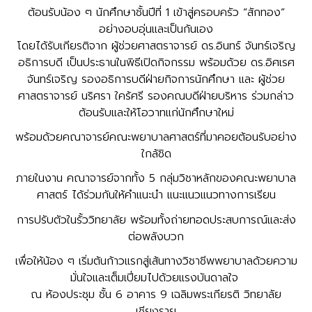
ต้อนรับน้อง ๆ นักศึกษาชั้นปีที่ 1 เข้าสู่ครอบครัว “สักทอง”
อย่างอบอุ่นและเป็นกันเอง
โดยได้รับเกียรติจาก ผู้ช่วยศาสตราจารย์ ดร.อินทร์ จันทร์เจริญ
อธิการบดี เป็นประธานในพิธีเปิดกิจกรรม พร้อมด้วย ดร.อิศเรศ
จันทร์เจริญ รองอธิการบดีฝ่ายกิจการนักศึกษา และ ผู้ช่วย
ศาสตราจารย์ นริศรา ใคร้ศรี รองคณบดีฝ่ายบริหาร ร่วมกล่าว
ต้อนรับและให้โอวาทแก่นักศึกษาใหม่
พร้อมด้วยคณาจารย์คณะพยาบาลศาสตร์ที่มาคอยต้อนรับอย่าง
ใกล้ชิด
ภายในงาน คณาจารย์จากทั้ง 5 กลุ่มวิชาหลักของคณะพยาบาล
ศาสตร์ ได้ร่วมกันให้คำแนะนำ แนะแนวแนวทางการเรียน
การปรับตัวในรั้ววิทยาลัย พร้อมทั้งถ่ายทอดประสบการณ์และส่ง
ต่อพลังบวก
เพื่อให้น้อง ๆ เริ่มต้นก้าวแรกสู่เส้นทางวิชาชีพพยาบาลด้วยความ
มั่นใจและเต็มเปี่ยมไปด้วยแรงบันดาลใจ
ณ ห้องประชุม ชั้น 6 อาคาร 9 เฉลิมพระเกียรติ วิทยาลัย
เชียงราย