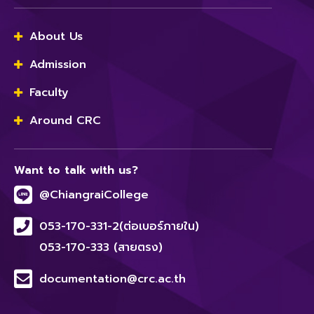
About Us
Admission
Faculty
Around CRC
Want to talk with us?
@ChiangraiCollege
053-170-331-2(ต่อเบอร์ภายใน)
053-170-333 (สายตรง)
documentation@crc.ac.th