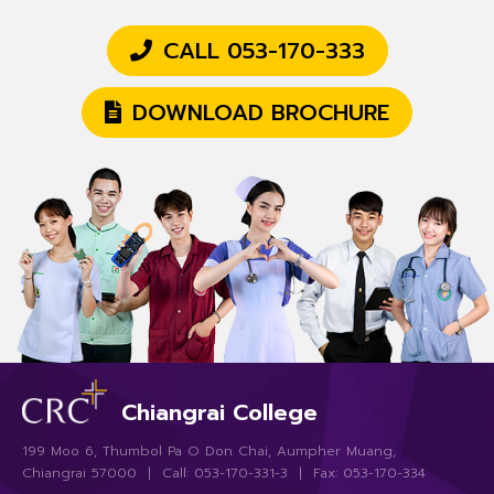
CALL 053-170-333
DOWNLOAD BROCHURE
Chiangrai College
199 Moo 6, Thumbol Pa O Don Chai, Aumpher Muang,
Chiangrai 57000 | Call: 053-170-331-3 | Fax: 053-170-334