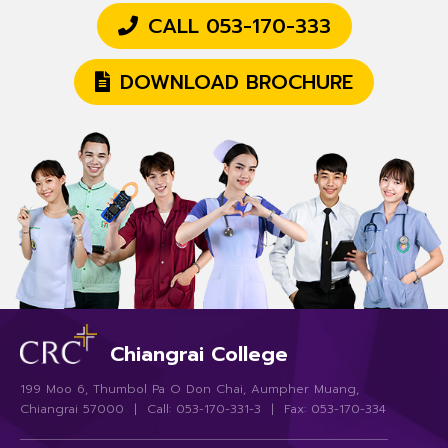
CALL 053-170-333
DOWNLOAD BROCHURE
Chiangrai College
199 Moo 6, Thumbol Pa O Don Chai, Aumpher Muang,
Chiangrai 57000 | Call: 053-170-331-3 | Fax: 053-170-334