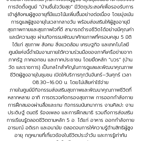
การจัดตั้งศูนย์ “บ้านชื่นใจวัยสุข” มีวัตถุประสงค์เพื่อรองรับการ
เข้าสู่สังคมผู้สูงอายุที่มีแนวโน้มเพิ่มขึ้นอย่างต่อเนื่อง โดยมุ่งเน้น
การดูแลผู้สูงอายุในเวลากลางวัน พร้อมส่งเสริมให้ผู้สูงอายุมี
สุขภาพกายและสุขภาพใจที่ดี สามารถดำรงชีวิตได้อย่างมีคุณค่า
และมีความสุข ผ่านกิจกรรมพัฒนาศักยภาพที่ครอบคลุม 5 มิติ
ได้แก่ สุขภาพ สังคม สิ่งแวดล้อม เศรษฐกิจ และเทคโนโลยี
ศูนย์แห่งนี้ดำเนินงานภายใต้ความร่วมมือของภาคีเครือข่ายจาก
ภาครัฐ ภาคเอกชน และภาคประชาชน โดยยึดหลัก “บวร” (บ้าน
วัด และราชการ) เป็นกลไกสำคัญในการดูแลและพัฒนาคุณภาพ
ชีวิตผู้สูงอายุในชุมชน เปิดให้บริการทุกวันจันทร์–วันศุกร์ เวลา
08.30–16.00 น. โดยไม่เสียค่าใช้จ่าย
ภายในศูนย์มีกิจกรรมส่งเสริมสุขภาพและพัฒนาคุณภาพชีวิตที่
หลากหลาย อาทิ การตรวจคัดกรองสุขภาพ การออกกำลังกาย
การฝึกสมองผ่านสื่อและเกม กิจกรรมนันทนาการ งานศิลปะ งาน
ประดิษฐ์ ดนตรี ร้องเพลง และการฝึกสมาธิ รวมถึงการส่งเสริม
การเรียนรู้ตลอดชีวิตตามหลัก 5 อ. ได้แก่ อาหาร ออกกำลังกาย
อารมณ์ อดิเรก และอนามัย ตลอดจนการให้ความรู้ด้านสิทธิผู้สูง
อายุ กฎหมายที่เกี่ยวข้องในชีวิตประจำวัน และการรู้เท่าทัน