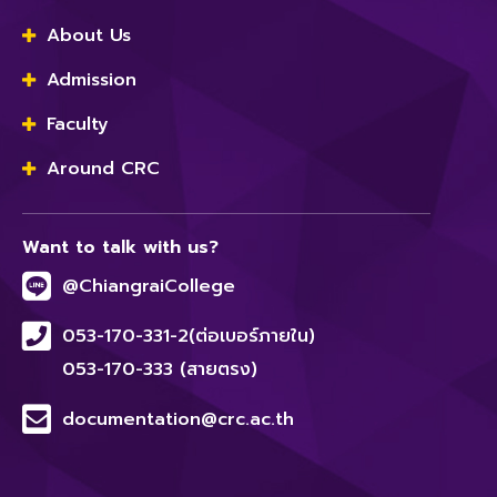
About Us
Admission
Faculty
Around CRC
Want to talk with us?
@ChiangraiCollege
053-170-331-2(ต่อเบอร์ภายใน)
053-170-333 (สายตรง)
documentation@crc.ac.th