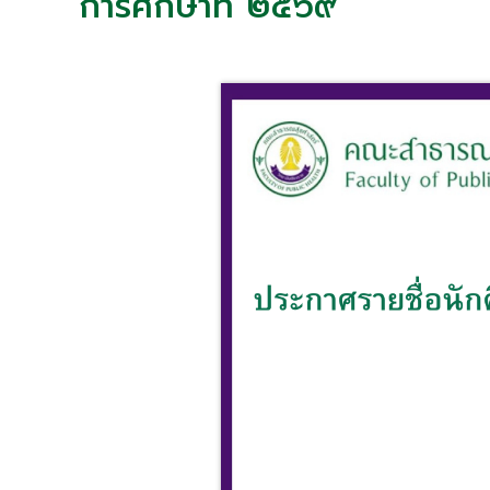
การศึกษาที่ ๒๕๖๙