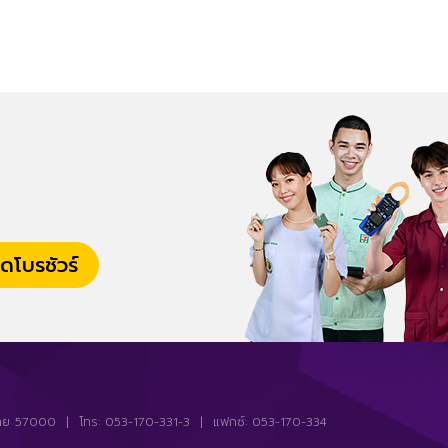
ดโบรชัวร์
ียงราย 57000 | โทร: 053-170-331-3 | แฟกซ์: 053-170-334