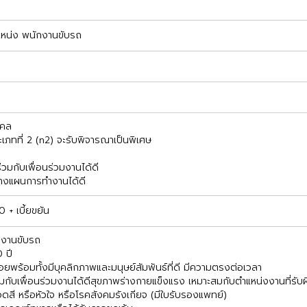
แหน่ง พนักงานขับรถ
คคล
ะเภทที่ 2 (n2) จะรับพิจารณาเป็นพิเศษ
มกับเพื่อนร่วมงานได้ดี
วางแผนการทำงานได้ดี
+ เบี้ยขยัน
กงานขับรถ
 ปี
อยพร้อมทั้งมีบุคลิกภาพและมนุษย์สัมพันธ์ที่ดี มีความตรงต่อเวลา
ับเพื่อนร่วมงานได้ดีสุขภาพร่างกายแข็งแรง เหมาะสมกับตำแหน่งงานที่รับผ
ดสี หรือหัวใจ หรือโรคสังคมรังเกียจ (มีใบรับรองแพทย์)