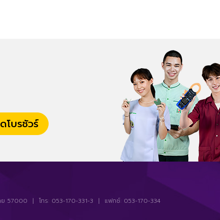
ดโบรชัวร์
ียงราย 57000 | โทร: 053-170-331-3 | แฟกซ์: 053-170-334