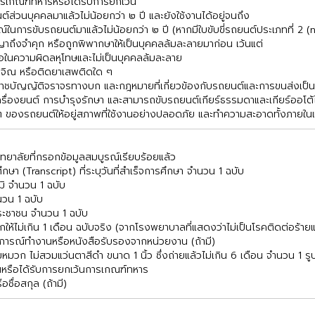
ารเกณฑ์ทหารหรือได้รับการยกเว้น
ต์ส่วนบุคคลมาแล้วไม่น้อยกว่า ๒ ปี และยังใช้งานได้อยู่จนถึง
์ในการขับรถยนต์มาแล้วไม่น้อยกว่า ๒ ปี (หากมีใบขับขี่รถยนต์ประเภทที่ 2 (
าถึงจำคุก หรือถูกพิพากษาให้เป็นบุคคลล้มละลายมาก่อน เว้นแต่
ในความผิดลหุโทษและไม่เป็นบุคคลล้มละลาย
นอาจิณ หรือติดยาเสพติดใด ๆ
ระราชบัญญัติจราจรทางบก และกฎหมายที่เกี่ยวข้องกับรถยนต์และการขนส่งเป็น
เครื่องยนต์ การบำรุงรักษา และสามารถขับรถยนต์เกียร์ธรรมดาและเกียร์ออโต้ไ
 ของรถยนต์ให้อยู่สภาพที่ใช้งานอย่างปลอดภัย และทำความสะอาดทั้งภายใ
ยาลัยที่กรอกข้อมูลสมบูรณ์เรียบร้อยแล้ว
ษา (Transcript) ที่ระบุวันที่สำเร็จการศึกษา จำนวน 1 ฉบับ
ฒิ จำนวน 1 ฉบับ
นวน 1 ฉบับ
ระชาชน จำนวน 1 ฉบับ
กให้ไม่เกิน 1 เดือน ฉบับจริง (จากโรงพยาบาลที่แสดงว่าไม่เป็นโรคติดต่อร้า
การณ์ทำงานหรือหนังสือรับรองจากหน่วยงาน (ถ้ามี)
หมวก ไม่สวมแว่นตาสีดำ ขนาด 1 นิ้ว ซึ่งถ่ายแล้วไม่เกิน 6 เดือน จำนวน 1 รู
นหรือได้รับการยกเว้นการเกณฑ์ทหาร
ือชื่อสกุล (ถ้ามี)