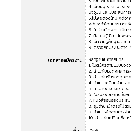
3. เป็นเพศชายและผ่านก
4. มีใบอนุญาตขับขี่รถยน
ปัจจุบัน และมีประสบการณ
5.ไม่เคยต้องโทษ คดีอาญ
คดีกระทำโดยประมาทหรือ
6. ไม่เป็นผู้เสพสุราเป็
7. มีความรู้เกี่ยวกับพ
8. มีความรู้พื้นฐานด้าน
9. ตรวจสอบระบบต่าง ๆ
หลักฐานในการสมัคร
เอกสารสมัครงาน
1. ใบสมัครตามแบบของวิท
2. สำเนาใบแสดงผลการศึก
3. สำเนาใบรับรองคุณวุ
4. สำเนาทะเบียนบ้าน จำ
5. สำเนาบัตรประจำตัวป
6. ใบรับรองแพทย์ซึ่งออ
7. หนังสือรับรองประสบ
8. รูปถ่ายหน้าตรงไม่สวม
9. สำเนาหลักฐานการผ่า
10. สำเนาใบเปลี่ยนชื่อ หร
อื่นๆ
2569