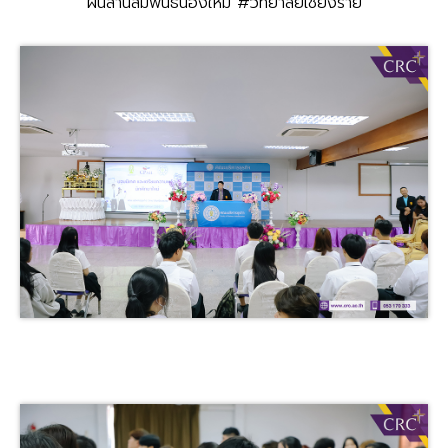
ฝันสานสัมพันธ์น้องใหม่ #วิทยาลัยเชียงราย