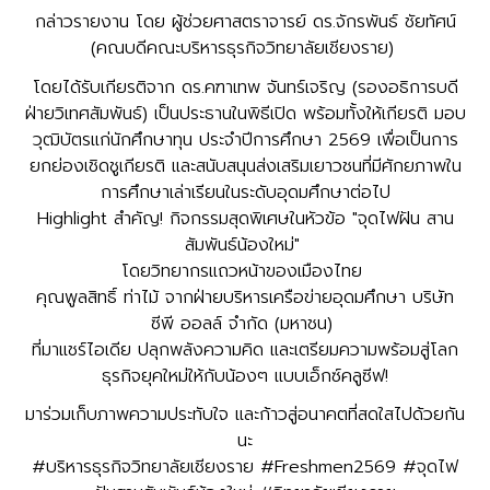
กล่าวรายงาน โดย ผู้ช่วยศาสตราจารย์ ดร.จักรพันธ์ ชัยทัศน์
(คณบดีคณะบริหารธุรกิจวิทยาลัยเชียงราย)
โดยได้รับเกียรติจาก ดร.คฑาเทพ จันทร์เจริญ (รองอธิการบดี
ฝ่ายวิเทศสัมพันธ์) เป็นประธานในพิธีเปิด พร้อมทั้งให้เกียรติ มอบ
วุฒิบัตรแก่นักศึกษาทุน ประจำปีการศึกษา 2569 เพื่อเป็นการ
ยกย่องเชิดชูเกียรติ และสนับสนุนส่งเสริมเยาวชนที่มีศักยภาพใน
การศึกษาเล่าเรียนในระดับอุดมศึกษาต่อไป
Highlight สำคัญ! กิจกรรมสุดพิเศษในหัวข้อ "จุดไฟฝัน สาน
สัมพันธ์น้องใหม่"
โดยวิทยากรแถวหน้าของเมืองไทย
คุณพูลสิทธิ์ ท่าไม้ จากฝ่ายบริหารเครือข่ายอุดมศึกษา บริษัท
ซีพี ออลล์ จำกัด (มหาชน)
ที่มาแชร์ไอเดีย ปลุกพลังความคิด และเตรียมความพร้อมสู่โลก
ธุรกิจยุคใหม่ให้กับน้องๆ แบบเอ็กซ์คลูซีฟ!
มาร่วมเก็บภาพความประทับใจ และก้าวสู่อนาคตที่สดใสไปด้วยกัน
นะ
#บริหารธุรกิจวิทยาลัยเชียงราย #Freshmen2569 #จุดไฟ