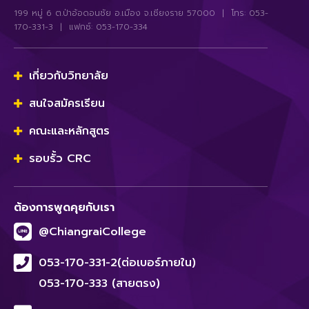
199 หมู่ 6 ต.ป่าอ้อดอนชัย อ.เมือง จ.เชียงราย 57000 | โทร: 053-
170-331-3 | แฟกซ์: 053-170-334
เกี่ยวกับวิทยาลัย
สนใจสมัครเรียน
คณะและหลักสูตร
รอบรั้ว CRC
ต้องการพูดคุยกับเรา
@ChiangraiCollege
053-170-331-2(ต่อเบอร์ภายใน)
053-170-333 (สายตรง)