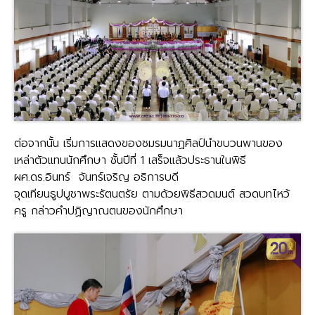
ต่อจากนั้น เริ่มการแสดงของชมรมนาฏศิลป์นำขบวนพานของ
เหล่าตัวแทนนักศึกษา ชั้นปีที่ 1 เสร็จแล้วประธานในพิธี
ผศ.ดร.อินทร์ จันทร์เจริญ อธิการบดี
จุดเทียนธูปบูชาพระรัตนตรัย ตามด้วยพิธีสวดมนต์ สวดบทไหว้
ครู กล่าวคำปฏิญาณตนของนักศึกษา