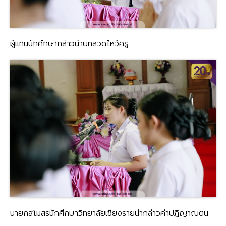
ผู้แทนนักศึกษากล่าวนำบทสวดไหว้ครู
นายกสโมสรนักศึกษาวิทยาลัยเชียงรายนำกล่าวคำปฏิญาณตน