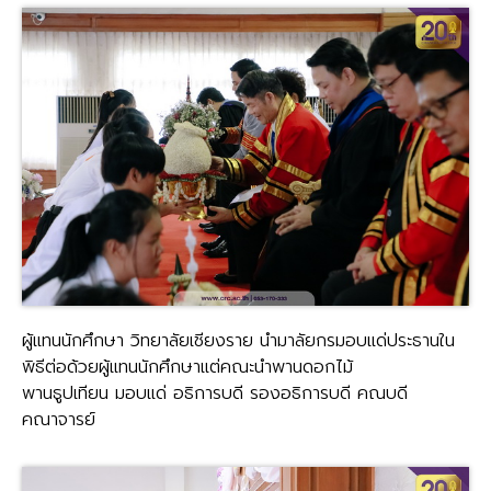
ผู้แทนนักศึกษา วิทยาลัยเชียงราย นำมาลัยกรมอบแด่ประธานใน
พิธีต่อด้วยผู้แทนนักศึกษาแต่คณะนำพานดอกไม้
พานธูปเทียน มอบแด่ อธิการบดี รองอธิการบดี คณบดี
คณาจารย์