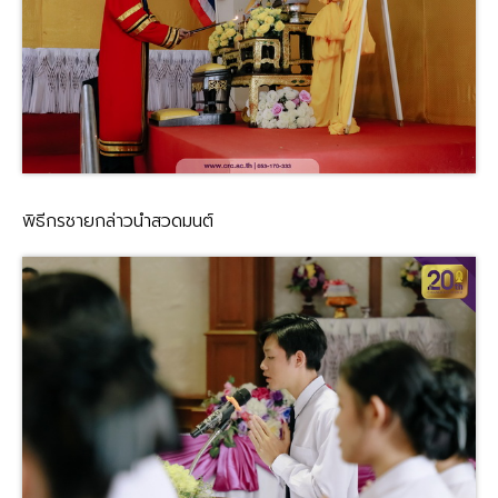
พิธีกรชายกล่าวนำสวดมนต์