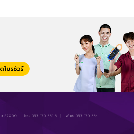
ดโบรชัวร์
ียงราย 57000 | โทร: 053-170-331-3 | แฟกซ์: 053-170-334