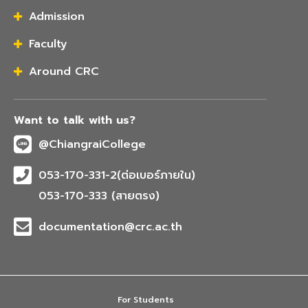
Admission
Faculty
Around CRC
Want to talk with us?
@ChiangraiCollege
053-170-331-2(ต่อเบอร์ภายใน)
053-170-333 (สายตรง)
documentation@crc.ac.th
For Students