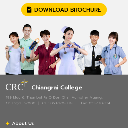
DOWNLOAD BROCHURE
Chiangrai College
199 Moo 6, Thumbol Pa O Don Chai, Aumpher Muang,
Chiangrai 57000 | Call: 053-170-331-3 | Fax: 053-170-334
About Us